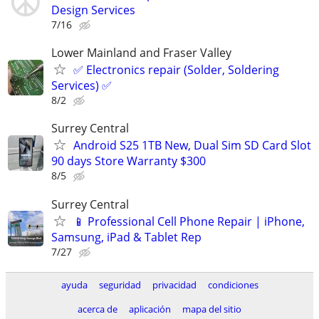
Design Services
7/16
Lower Mainland and Fraser Valley
✅ Electronics repair (Solder, Soldering
Services) ✅
8/2
Surrey Central
Android S25 1TB New, Dual Sim SD Card Slot
90 days Store Warranty $300
8/5
Surrey Central
📱 Professional Cell Phone Repair | iPhone,
Samsung, iPad & Tablet Rep
7/27
ayuda
seguridad
privacidad
condiciones
acerca de
aplicación
mapa del sitio