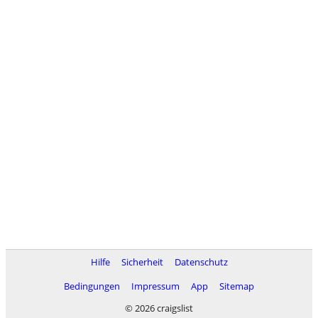
Hilfe
Sicherheit
Datenschutz
Bedingungen
Impressum
App
Sitemap
© 2026 craigslist