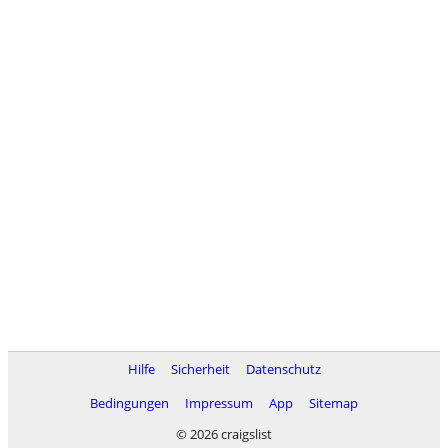
Hilfe
Sicherheit
Datenschutz
Bedingungen
Impressum
App
Sitemap
© 2026 craigslist