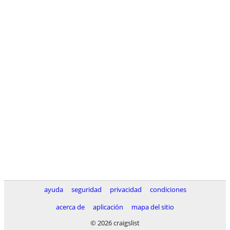
ayuda
seguridad
privacidad
condiciones
acerca de
aplicación
mapa del sitio
© 2026 craigslist