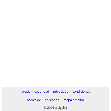
ayuda
seguridad
privacidad
condiciones
acerca de
aplicación
mapa del sitio
© 2026 craigslist