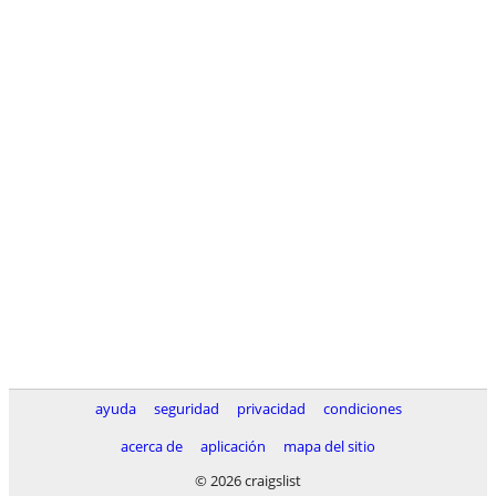
ayuda
seguridad
privacidad
condiciones
acerca de
aplicación
mapa del sitio
© 2026 craigslist