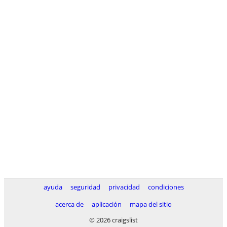
ayuda
seguridad
privacidad
condiciones
acerca de
aplicación
mapa del sitio
© 2026 craigslist