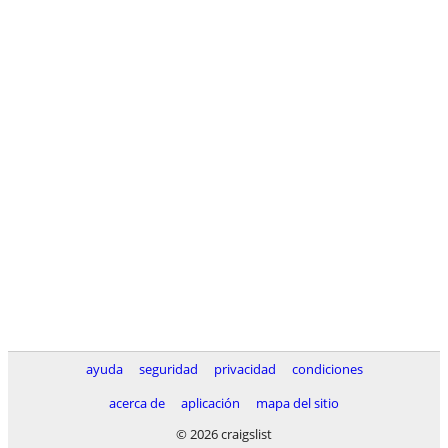
ayuda
seguridad
privacidad
condiciones
acerca de
aplicación
mapa del sitio
© 2026 craigslist