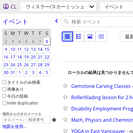
CL
ウィスラー/スカーミッシュ
イベント
イベント
S
M
T
W
T
F
S
最
2
3
4
5
6
7
8
9
10
11
12
13
14
15
16
17
18
19
20
21
22
23
24
25
26
27
28
29
30
31
1
2
3
4
5
ローカルの結果は見つかりません
タイトルのみ検索
Gemstone Carving Classes 
画像あり
今日の投稿
Rollerblading lesson for 2 
hide duplicates
Disability Employment Pro
場所からのキロメートル
Math, Physics and Chemistr

地図を使用...
YOGA in East Vancouver
H