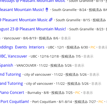
dnesdays @ Pleasant Mountain Music
South Granville
8/19
leasant Mountain Music! 🪘
South Granville
8/24
投稿済み 8/
@ Pleasant Mountain Music 🌈
South Granville
8/15
投稿済み 
ugust 23 @ Pleasant Mountain Music!
South Granville
8/23
s
Vancouver
8/6-8/19
投稿済み 8/6
非表示
dings  Events  Interiors
UBC
12/1
投稿済み 6/30
PIC
非表
 UBC, Vancouver
UBC
12/16-12/18
投稿済み 7/5
非表示
Spanish
VANCOUVER
11/22
投稿済み 5/26
非表示
nd Tutoring
city of vancouver
11/22
投稿済み 5/26
非表示
and Tutoring
city of vancouver
11/22
投稿済み 5/26
非表示
iano Concert
Burnaby
8/8
投稿済み 7/25
PIC
非表示
 Port Coquitlam!
Port Coquitlam
8/1-8/14
投稿済み 7/27
PIC