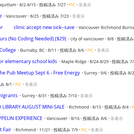
oquitlam
8/2-8/15
投稿済み 7/27
PIC
非表示
e
Vancouver
8/25
投稿済み 7/23
非表示
        clinic accept new sick--save
Vancouver Richmond Burn
urs (No Coding Needed) ($29)
city of vancouver
8/8
投稿済み 
College
Burnaby, BC
8/11
投稿済み 8/6
PIC
非表示
or elementary school kids
Maple Ridge
8/24-8/29
投稿済み 7/
the Pub Meetup Sept 6 - Free Energy
Surrey
9/6
投稿済み 8/
 8/1
PIC
非表示
migrants
Surrey
8/31
投稿済み 7/10
非表示
 LIBRARY AUGUST MINI-SALE
Richmond
8/15
投稿済み 8/4
P
PPELIN EXPERIENCE
Vancouver
8/16
投稿済み 8/6
非表示
 Fair
Richmond
11/21
投稿済み 7/9
PIC
非表示