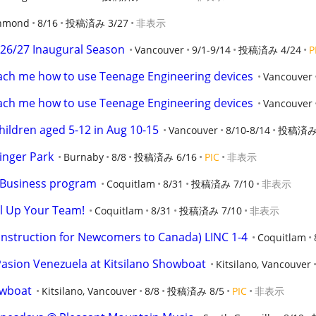
hmond
8/16
投稿済み 3/27
非表示
026/27 Inaugural Season
Vancouver
9/1-9/14
投稿済み 4/24
P
ach me how to use Teenage Engineering devices
Vancouver
ach me how to use Teenage Engineering devices
Vancouver
ildren aged 5-12 in Aug 10-15
Vancouver
8/10-8/14
投稿済み 
inger Park
Burnaby
8/8
投稿済み 6/16
PIC
非表示
Business program
Coquitlam
8/31
投稿済み 7/10
非表示
l Up Your Team!
Coquitlam
8/31
投稿済み 7/10
非表示
nstruction for Newcomers to Canada) LINC 1-4
Coquitlam
Pasion Venezuela at Kitsilano Showboat
Kitsilano, Vancouver
owboat
Kitsilano, Vancouver
8/8
投稿済み 8/5
PIC
非表示