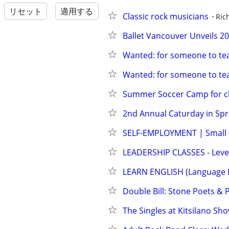
リセット
適用する
Classic rock musicians
Ric
Ballet Vancouver Unveils 2
Wanted: for someone to te
Wanted: for someone to te
Summer Soccer Camp for ch
2nd Annual Caturday in Spr
SELF-EMPLOYMENT | Small 
LEADERSHIP CLASSES - Leve
LEARN ENGLISH (Language I
Double Bill: Stone Poets & 
The Singles at Kitsilano Sh