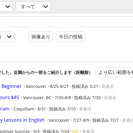
すべて
新
画像あり
今日の投稿
より広い範囲を
でした。近隣からの一部をご紹介します（距離順）
- Beginner
Vancouver
8/25-8/27
投稿済み 5/21
非表示
hours $45
Vancouver, BC
7/30-8/8
投稿済み 7/30
非表示
gram
Coquitlam
8/31
投稿済み 7/10
非表示
y Lessons in English
Vancouver
7/27-8/9
投稿済み 7/27
非表
astings Sunrise
9/3
投稿済み 7/24
PIC
非表示