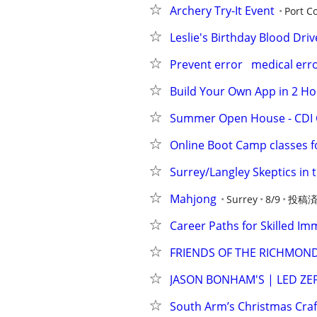
Archery Try-It Event
Port C
Leslie's Birthday Blood Driv
Prevent error   medical error 
Build Your Own App in 2 Ho
Summer Open House - CDI 
Online Boot Camp classes f
Surrey/Langley Skeptics in 
Mahjong
Surrey
8/9
投稿済み
Career Paths for Skilled Im
FRIENDS OF THE RICHMOND
JASON BONHAM'S | LED ZE
South Arm’s Christmas Craft