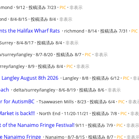
hmond
9/12
投稿済み 7/23
PIC
非表示
ond
8/4-8/15
投稿済み 8/4
非表示
nts the Halifax Wharf Rats
richmond
8/14
投稿済み 7/31
PIC
Surrey
8/4-8/17
投稿済み 8/4
非表示
a/surrey/langley
8/7-8/20
投稿済み 8/7
PIC
非表示
rrey/langley
8/9
投稿済み 8/4
PIC
非表示
o Langley August 8th 2026
Langley
8/8
投稿済み 6/12
PIC
非
oach
delta/surrey/langley
8/6-8/19
投稿済み 8/6
非表示
er for AutismBC
Tsawwasen Mills
8/23
投稿済み 6/4
PIC
非表
rket is back!!!
North End
11/20-11/21
投稿済み 7/8
PIC
非表
 of the Nanaimo Fringe Festival!
9/11
投稿済み 7/9
PIC
非表
he Nanaimo Fringe
Nanaimo
8/7-8/15
投稿済み 8/7
PIC
非表