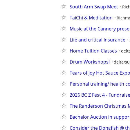
South Arm Swap Meet
Ric
TaiChi & Meditation
Richm
Music at the Cannery prese
Life and critical Insurance
Home Tuition Classes
delt
Drum Workshops!
delta/su
Tears of Joy Hot Sauce Exp
Personal training/ health c
2026 BC Z Fest 4 - Fundrais
The Randerson Christmas Ma
Bachelor Auction in support
Consider the Dongfish @ t