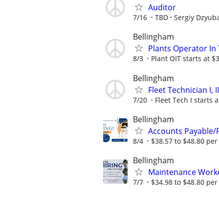
Auditor
7/16
TBD
Sergiy Dzyub
Bellingham
Plants Operator In Tr
8/3
Plant OIT starts at $3
Bellingham
Fleet Technician I, II,
7/20
Fleet Tech I starts a
Bellingham
Accounts Payable/P
8/4
$38.57 to $48.80 pe
Bellingham
Maintenance Worke
7/7
$34.98 to $48.80 pe