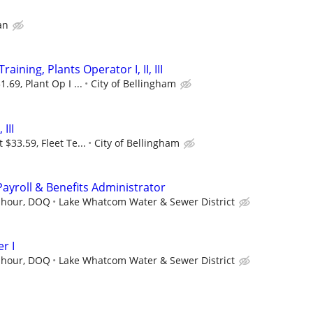
an
aining, Plants Operator I, II, III
1.69, Plant Op I ...
City of Bellingham
 III
t $33.59, Fleet Te...
City of Bellingham
ayroll & Benefits Administrator
r hour, DOQ
Lake Whatcom Water & Sewer District
r I
r hour, DOQ
Lake Whatcom Water & Sewer District