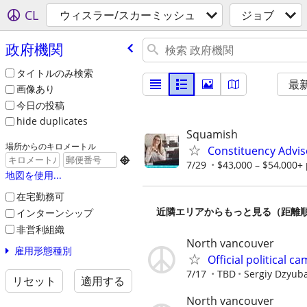
CL
ウィスラー/スカーミッシュ
ジョブ
政府機関
タイトルのみ検索
最
画像あり
今日の投稿
hide duplicates
Squamish
場所からのキロメートル
Constituency Advis

7/29
$43,000 – $54,000+ 
地図を使用...
在宅勤務可
近隣エリアからもっと見る（距離
インターンシップ
非営利組織
North vancouver
雇用形態種別
Official political 
7/17
TBD
Sergiy Dzyub
リセット
適用する
North vancouver