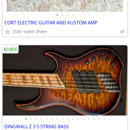
•
•
•
•
CORT ELECTRIC GUITAR AND KUSTOM AMP
7/20
north shore
$9,800
•
•
•
•
•
•
•
•
•
•
•
•
•
•
•
•
DINGWALL Z 3 5 STRING BASS