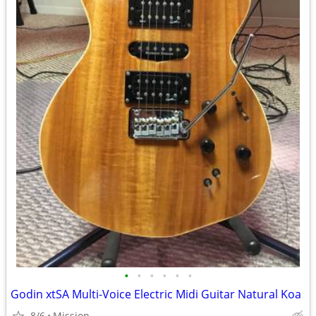
•
•
•
•
•
•
Godin xtSA Multi-Voice Electric Midi Guitar Natural Koa
8/6
Mission