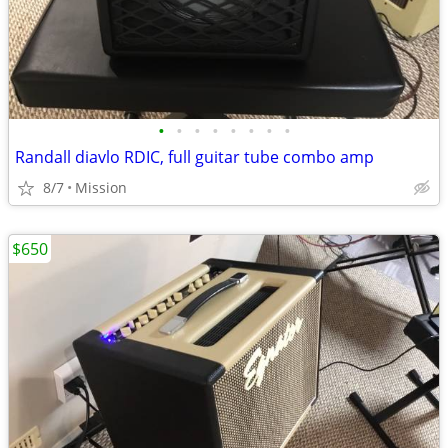
•
•
•
•
•
•
•
•
Randall diavlo RDIC, full guitar tube combo amp
8/7
Mission
$650