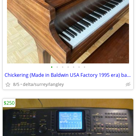
•
•
•
•
•
•
•
Chickering (Made in Baldwin USA Factory 1995 era) baby grand piano
8/5
delta/surrey/langley
$250