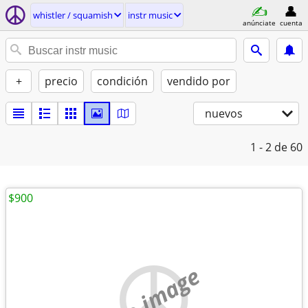
whistler / squamish
instr music
anúnciate
cuenta
+
precio
condición
vendido por
nuevos
1 - 2
de 60
$900
no image