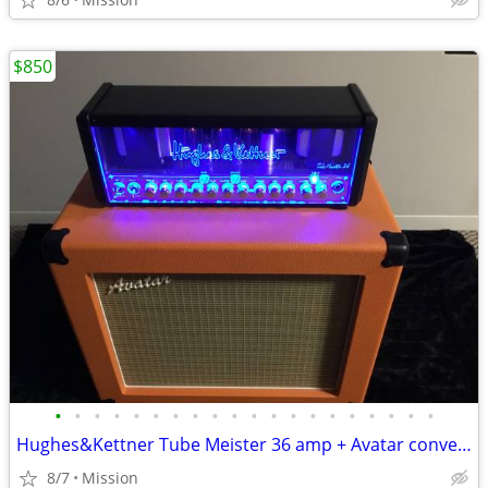
$850
•
•
•
•
•
•
•
•
•
•
•
•
•
•
•
•
•
•
•
•
Hughes&Kettner Tube Meister 36 amp + Avatar convertible cabinet
8/7
Mission