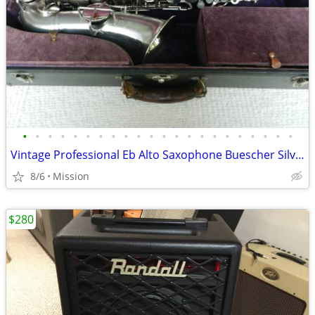
•
•
•
•
•
•
•
•
•
•
•
•
•
•
•
•
•
•
•
•
•
•
Vintage Professional Eb Alto Saxophone Buescher Silver/Goldbell
8/6
Mission
$280