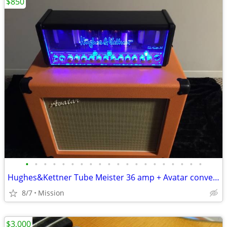
$850
•
•
•
•
•
•
•
•
•
•
•
•
•
•
•
•
•
•
•
•
Hughes&Kettner Tube Meister 36 amp + Avatar convertible cabinet
8/7
Mission
$3,000