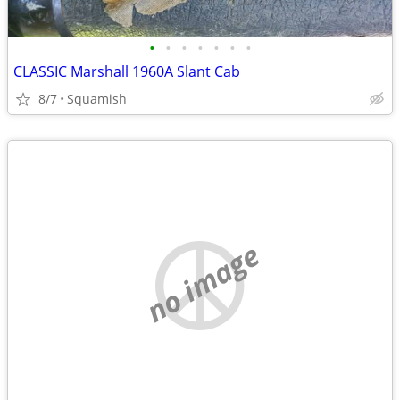
•
•
•
•
•
•
•
CLASSIC Marshall 1960A Slant Cab
8/7
Squamish
no image