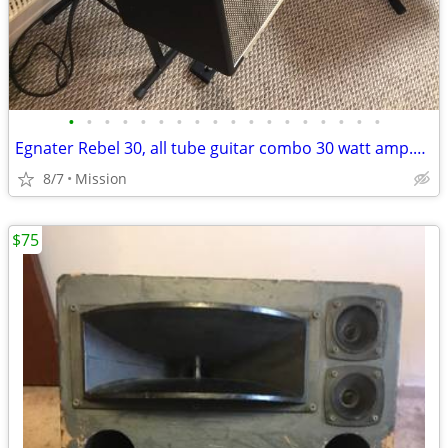
•
•
•
•
•
•
•
•
•
•
•
•
•
•
•
•
•
•
Egnater Rebel 30, all tube guitar combo 30 watt amp.12inch speaker
8/7
Mission
$75