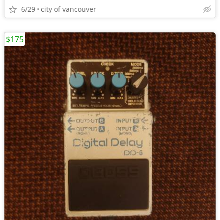
6/29
city of vancouver
$175