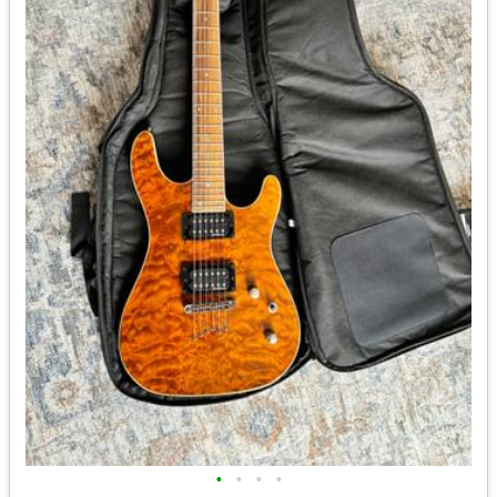
•
•
•
•