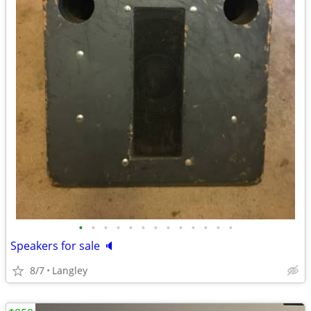
•
•
•
•
•
•
•
•
•
•
•
•
•
Speakers for sale 🔈
8/7
Langley