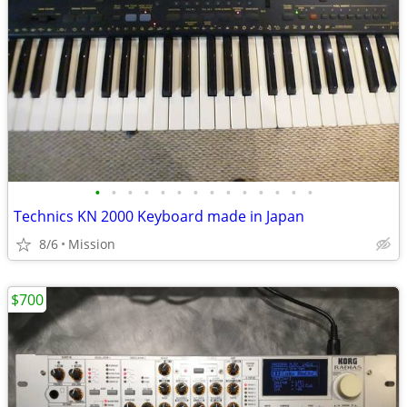
•
•
•
•
•
•
•
•
•
•
•
•
•
•
Technics KN 2000 Keyboard made in Japan
8/6
Mission
$700