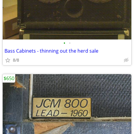
•
•
Bass Cabinets - thinning out the herd sale
8/8
$650