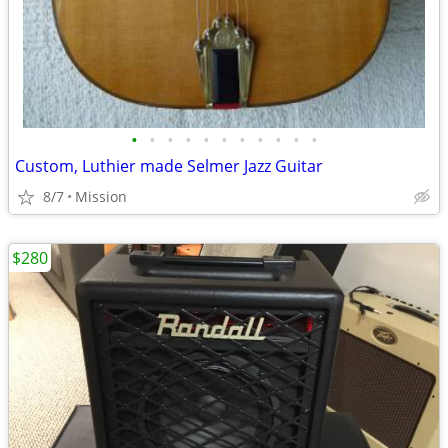
•
•
•
•
•
•
•
•
•
•
•
Custom, Luthier made Selmer Jazz Guitar
8/7
Mission
$280