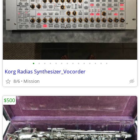
•
•
•
•
•
•
•
•
•
•
•
•
•
•
Korg Radias Synthesizer_Vocorder
8/6
Mission
$500