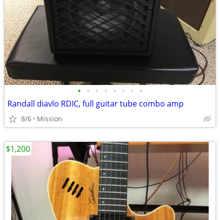
•
•
•
•
•
•
•
•
Randall diavlo RDIC, full guitar tube combo amp
8/6
Mission
$1,200