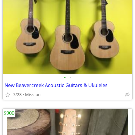
•
•
New Beavercreek Acoustic Guitars & Ukuleles
7/28
Mission
$900