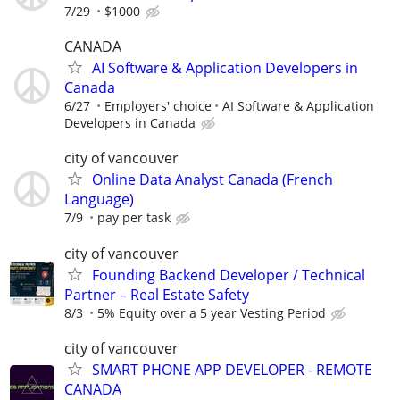
7/29
$1000
CANADA
AI Software & Application Developers in
Canada
6/27
Employers' choice
AI Software & Application
Developers in Canada
city of vancouver
Online Data Analyst Canada (French
Language)
7/9
pay per task
city of vancouver
Founding Backend Developer / Technical
Partner – Real Estate Safety
8/3
5% Equity over a 5 year Vesting Period
city of vancouver
SMART PHONE APP DEVELOPER - REMOTE
CANADA