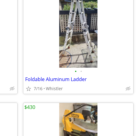
•
•
Foldable Aluminum Ladder
7/16
Whistler
$430