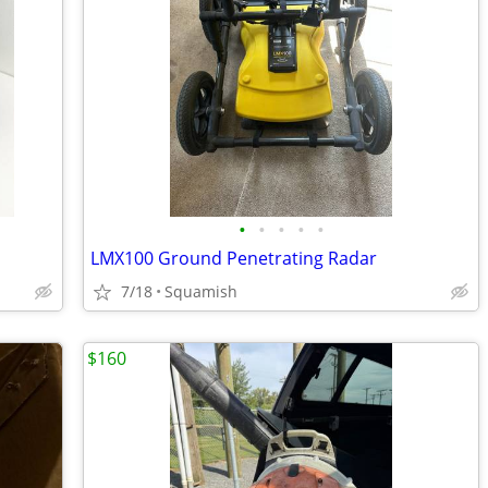
•
•
•
•
•
LMX100 Ground Penetrating Radar
7/18
Squamish
$160