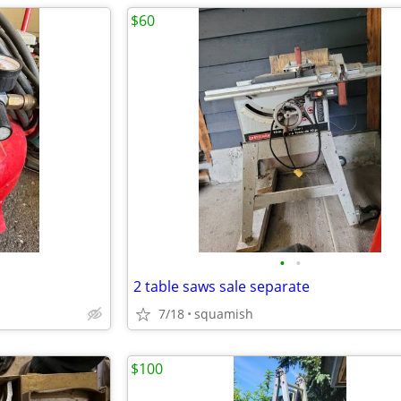
$60
•
•
2 table saws sale separate
7/18
squamish
$100