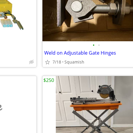
•
•
Weld on Adjustable Gate Hinges
7/18
Squamish
$250
e