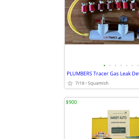
•
•
•
•
•
•
•
PLUMBERS Tracer Gas Leak De
7/18
Squamish
$900