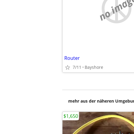
no imag
Router
7/11
Bayshore
mehr aus der näheren Umgebung
$1,650