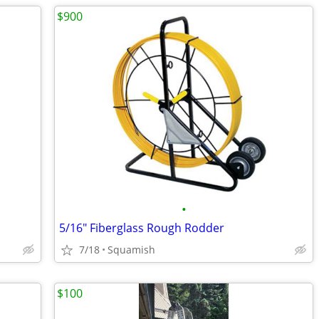
$900
•
5/16" Fiberglass Rough Rodder
7/18
Squamish
$100