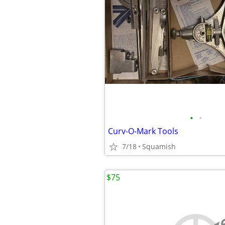
•
•
Curv-O-Mark Tools
7/18
Squamish
$75