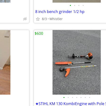
•
•
•
•
8 inch bench grinder 1/2 hp
8/3
Whistler
$600
•
•
•
•
•
•
•