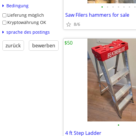
Bedingung
•
•
•
•
•
•
•
Saw Filers hammers for sale
Lieferung möglich
Kryptowährung OK
8/6
sprache des postings
$50
zurück
bewerben
•
4 ft Step Ladder