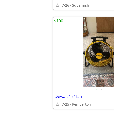
7/26
Squamish
$100
•
•
Dewalt 18” fan
7/25
Pemberton