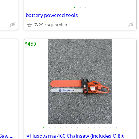
•
•
•
battery powered tools
7/29
squamish
$450
•
•
•
•
•
•
•
•
•
•
•
•
•
•
★STIHL KM 130 KombiEngine with Pole Saw & Trimmer Attachments★
★Husqvarna 460 Chainsaw (Includes Oil)★