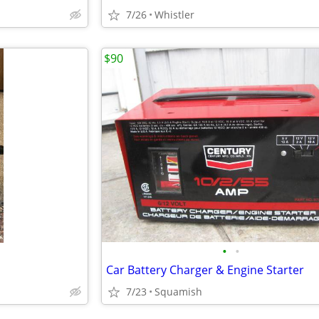
7/26
Whistler
$90
•
•
Car Battery Charger & Engine Starter
7/23
Squamish