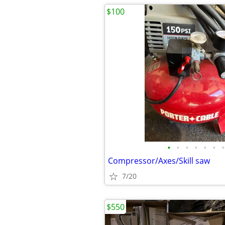
$100
•
•
•
•
•
•
•
Compressor/Axes/Skill saw
7/20
$550