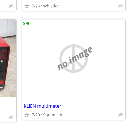
7/26
Whistler
$90
no image
KLIEN multimeter
7/20
Squamish