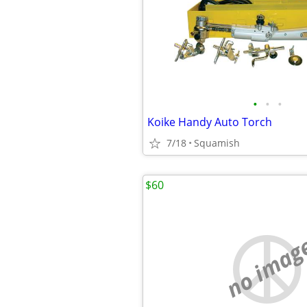
•
•
•
Koike Handy Auto Torch
7/18
Squamish
$60
no imag