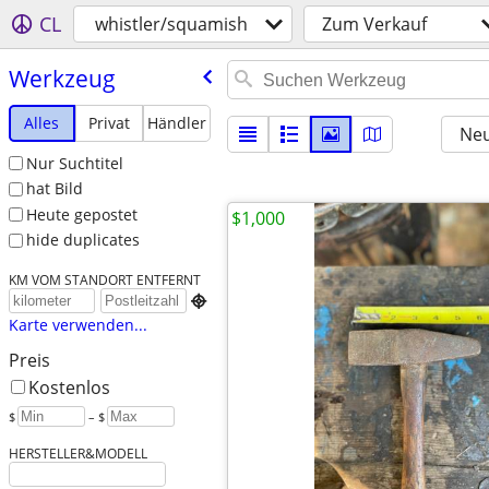
CL
whistler/squamish
Zum Verkauf
Werkzeug
Alles
Privat
Händler
Neu
Nur Suchtitel
hat Bild
Heute gepostet
$1,000
hide duplicates
KM VOM STANDORT ENTFERNT

Karte verwenden...
Preis
Kostenlos
$
– $
HERSTELLER&MODELL