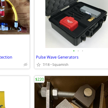
•
•
•
tection
Pulse Wave Generators
7/18
Squamish
$220