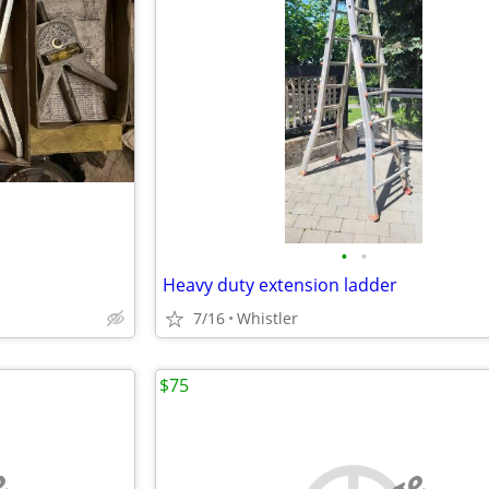
•
•
Heavy duty extension ladder
7/16
Whistler
$75