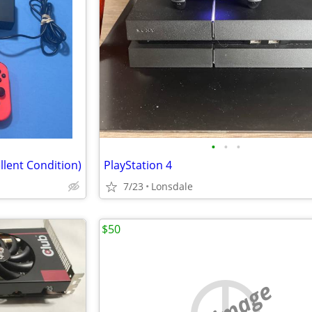
•
•
•
llent Condition)
PlayStation 4
7/23
Lonsdale
$50