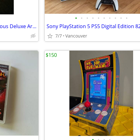
•
•
•
•
•
•
•
•
•
•
Arcade1Up The Fast & The Furious Deluxe Arcade Game
7/7
Vancouver
$150
•
•
•
•