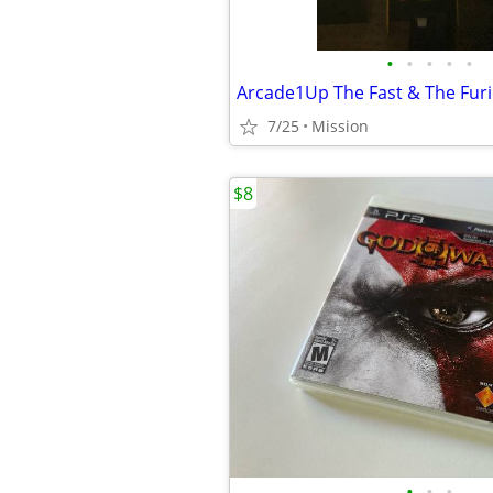
•
•
•
•
•
7/25
Mission
$8
•
•
•