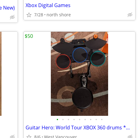
Xbox Digital Games
e New)
7/28
north shore
$50
•
•
•
•
•
•
•
•
•
Guitar Hero: World Tour XBOX 360 drums *NO PEDAL*
8/6
West Vancouver