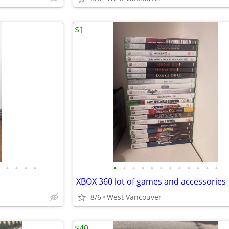
$1
•
•
•
•
•
•
•
•
•
•
•
•
•
•
•
•
XBOX 360 lot of games and accessories
8/6
West Vancouver
$40