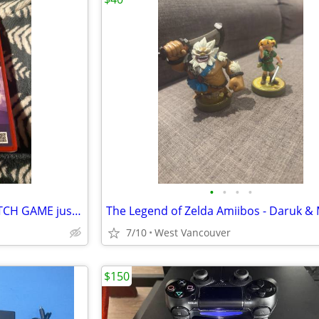
•
•
•
•
New 💥SEALED NINTENDO SWITCH GAME just $69 bucks
7/10
West Vancouver
$150