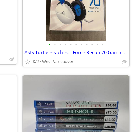
•
•
•
•
•
•
•
•
•
•
•
e
ASIS Turtle Beach Ear Force Recon 70 Gaming Headset - White/Blue
8/2
West Vancouver