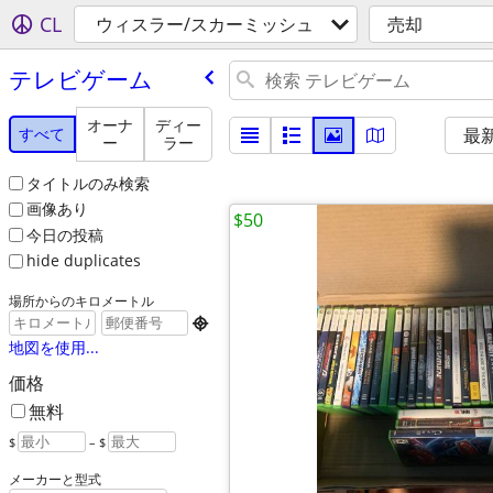
CL
ウィスラー/スカーミッシュ
売却
テレビゲーム
オーナ
ディー
すべて
最
ー
ラー
タイトルのみ検索
画像あり
$50
今日の投稿
hide duplicates
場所からのキロメートル

地図を使用...
価格
無料
$
– $
メーカーと型式