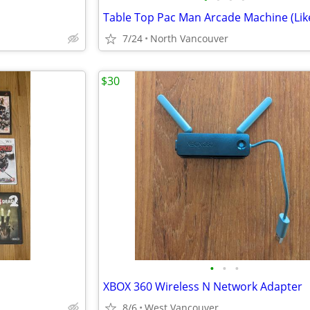
Table Top Pac Man Arcade Machine (Lik
7/24
North Vancouver
$30
•
•
•
XBOX 360 Wireless N Network Adapter
8/6
West Vancouver