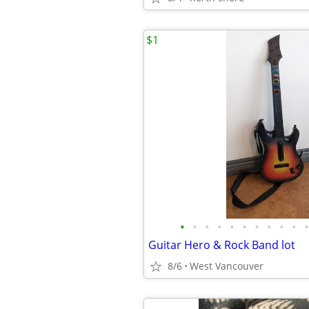
$1
•
•
•
•
•
•
•
•
•
•
•
Guitar Hero & Rock Band lot
8/6
West Vancouver