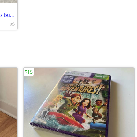
PS4 console w/2 controllers headphones bunch of games
$15