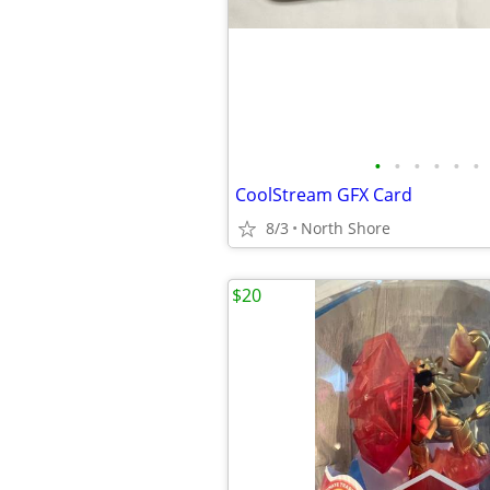
•
•
•
•
•
•
CoolStream GFX Card
8/3
North Shore
$20