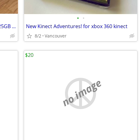
•
•
Sony PlayStation 5 PS5 Digital Edition 825GB Model CFI-2115 Complete -Fairly use
New Kinect Adventures! for xbox 360 kinect
8/2
Vancouver
$20
no image