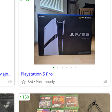
•
•
•
•
•
•
The Legend of Zelda Amiibos - Daruk & Majora’s Mask Link: PRICE IS NEGOTIABLE
Playstation 5 Pro
8/4
Port moody
$150