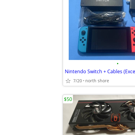
•
Nintendo Switch + Cables (Exce
7/20
north shore
$50