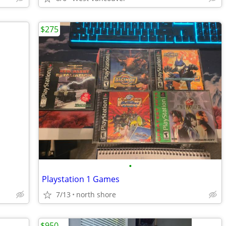
$275
•
Playstation 1 Games
7/13
north shore
$950