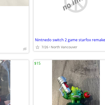
no image
Nintnedo switch 2 game starfox remak
7/26
North Vancouver
$15