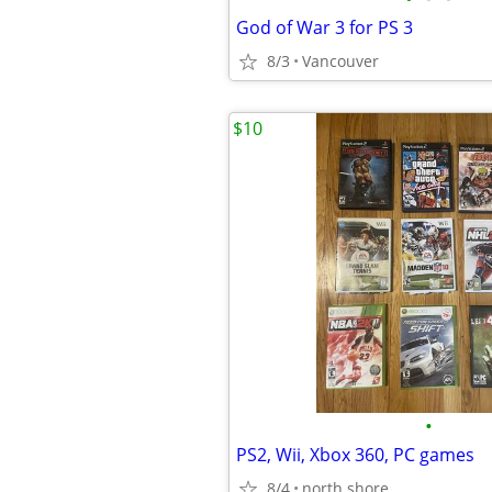
God of War 3 for PS 3
8/3
Vancouver
$10
•
PS2, Wii, Xbox 360, PC games
8/4
north shore