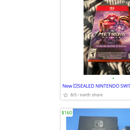
•
8/5
north shore
$160