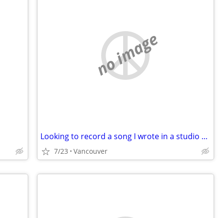
no image
Looking to record a song I wrote in a studio and send it to Nashville
7/23
Vancouver