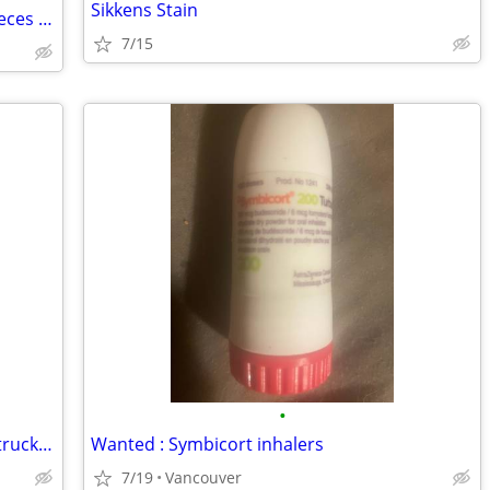
Sikkens Stain
WTB CDN Dimes, Quarters, Fifty Cent Pieces and Silver Dollars
7/15
•
Cevy. RV-one ton truck tires on 8 STUD truck rims. 275 16.5 6 of
Wanted : Symbicort inhalers
7/19
Vancouver