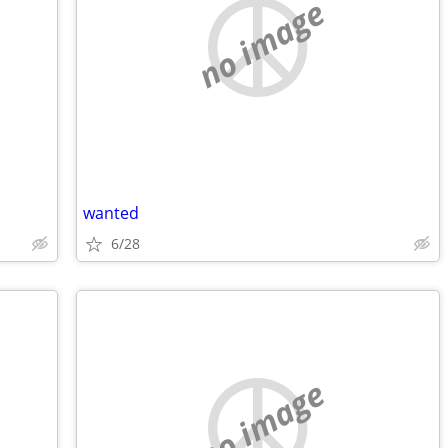
no image
wanted
6/28
no image