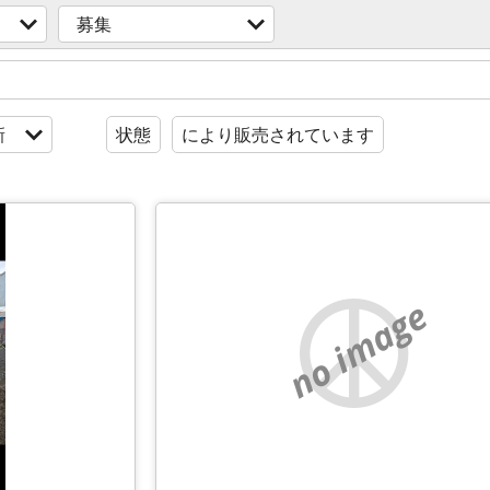
募集
新
状態
により販売されています
no image