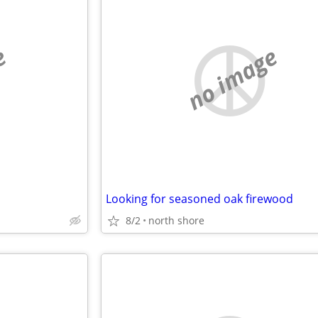
e
no image
Looking for seasoned oak firewood
8/2
north shore