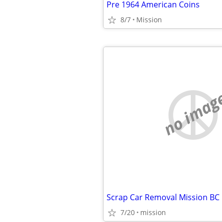
Pre 1964 American Coins
8/7
Mission
no imag
7/20
mission