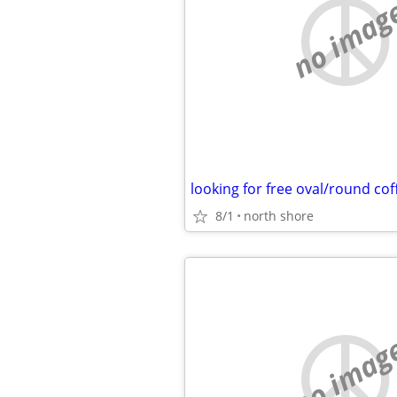
no imag
looking for free oval/round cof
8/1
north shore
no imag