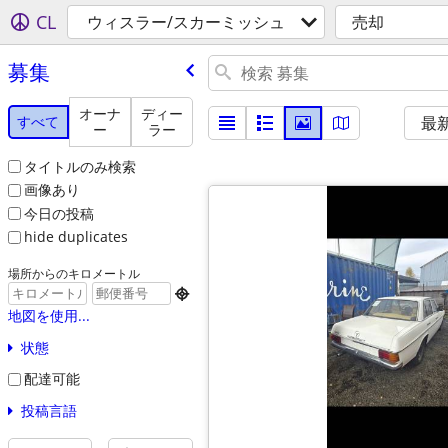
CL
ウィスラー/スカーミッシュ
売却
募集
オーナ
ディー
すべて
最
ー
ラー
タイトルのみ検索
画像あり
今日の投稿
hide duplicates
場所からのキロメートル

地図を使用...
状態
配達可能
投稿言語