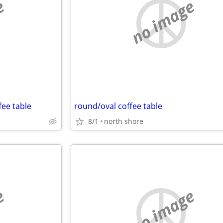
e
no image
fee table
round/oval coffee table
8/1
north shore
e
no image