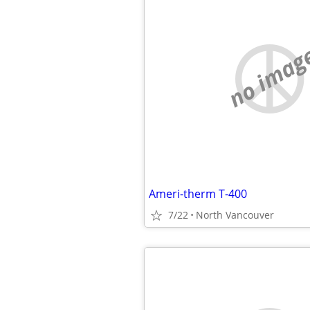
no imag
Ameri-therm T-400
7/22
North Vancouver