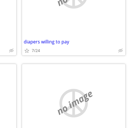
diapers willing to pay
7/24
no image