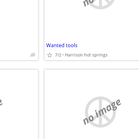
Wanted tools
7/2
Harrison hot springs
e
no image