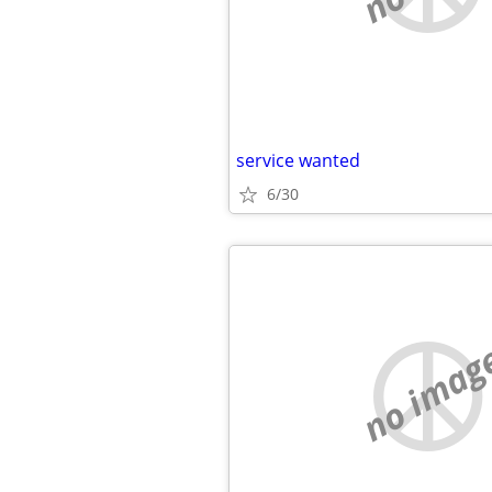
service wanted
6/30
no imag