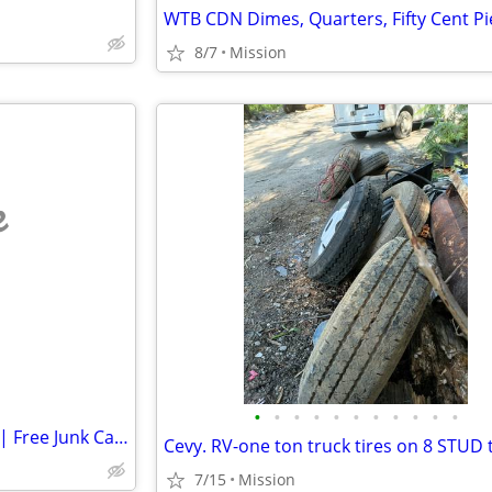
8/7
Mission
e
•
•
•
•
•
•
•
•
•
•
•
Scrap Car Removal Mission BC | Free Junk Car Pickup
7/15
Mission