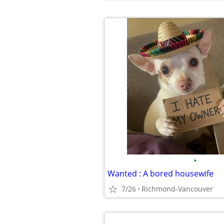
•
Wanted : A bored housewife
7/26
Richmond-Vancouver