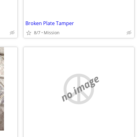
Broken Plate Tamper
8/7
Mission
no image