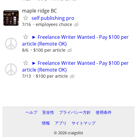
maple ridge BC
self publishing pro
7/16
employees choice
► Freelance Writer Wanted - Pay $100 per
article (Remote OK)
8/6
$100 per article
► Freelance Writer Wanted - Pay $100 per
article (Remote OK)
7/13
$100 per article
ヘルプ
安全性
プライバシー方針
使用条件
情報
アプリ
サイトマップ
© 2026 craigslist