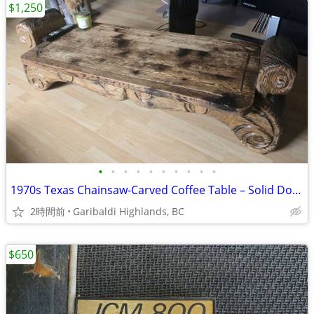
$1,250
•
•
•
•
•
•
•
•
•
•
1970s Texas Chainsaw-Carved Coffee Table – Solid Douglas Fir
2時間前
Garibaldi Highlands, BC
$650