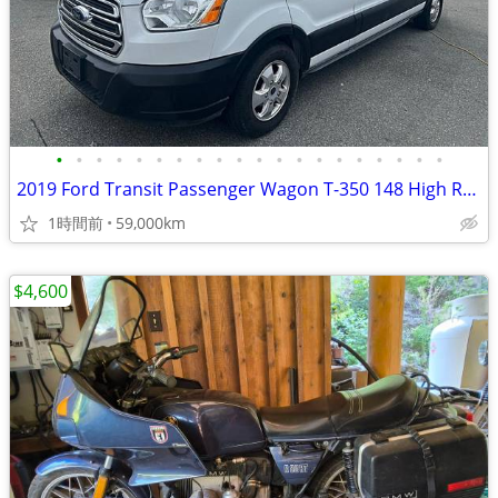
•
•
•
•
•
•
•
•
•
•
•
•
•
•
•
•
•
•
•
•
2019 Ford Transit Passenger Wagon T-350 148 High Roof XLT Sliding RH D
1時間前
59,000km
$4,600