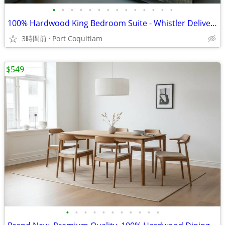
•
•
•
•
•
•
•
•
•
•
•
•
•
•
100% Hardwood King Bedroom Suite - Whistler Deliveries Weekly
3時間前
Port Coquitlam
$549
•
•
•
•
•
•
•
•
•
•
•