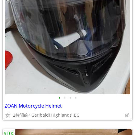
•
•
•
•
ZOAN Motorcycle Helmet
2時間前
Garibaldi Highlands, BC
$100