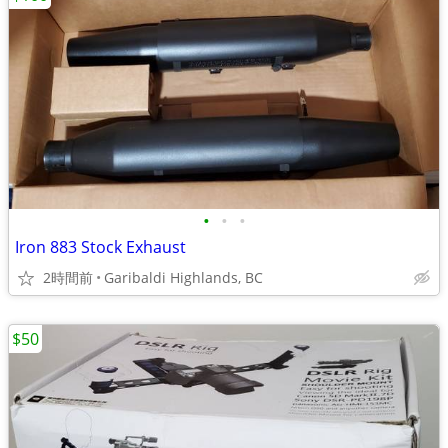
•
•
•
Iron 883 Stock Exhaust
2時間前
Garibaldi Highlands, BC
$50