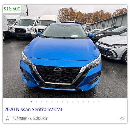
$16,500
•
•
•
•
•
•
•
•
•
•
•
•
•
•
2020 Nissan Sentra SV CVT
4時間前
66,000km