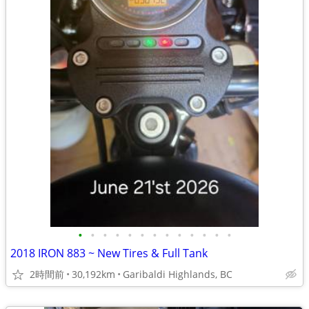
•
•
•
•
•
•
•
•
•
•
•
•
•
2018 IRON 883 ~ New Tires & Full Tank
2時間前
30,192km
Garibaldi Highlands, BC