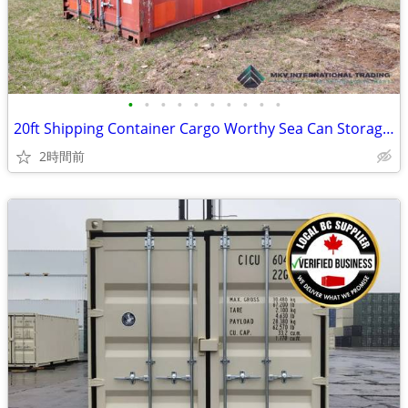
•
•
•
•
•
•
•
•
•
•
20ft Shipping Container Cargo Worthy Sea Can Storage Container BC
2時間前