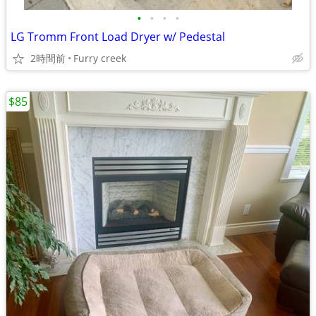
•
•
•
•
LG Tromm Front Load Dryer w/ Pedestal
2時間前
Furry creek
$85