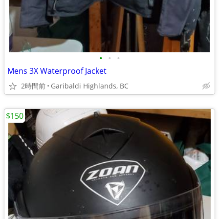
•
•
•
Mens 3X Waterproof Jacket
2時間前
Garibaldi Highlands, BC
$150