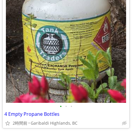
•
•
•
4 Empty Propane Bottles
2時間前
Garibaldi Highlands, BC