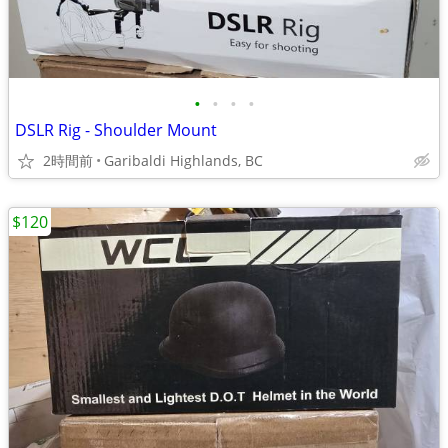
•
•
•
•
DSLR Rig - Shoulder Mount
2時間前
Garibaldi Highlands, BC
$120