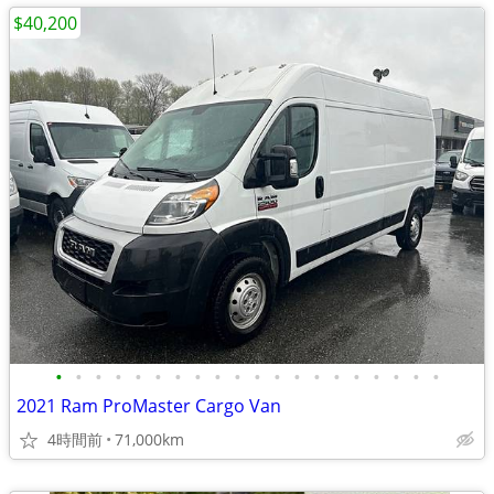
$40,200
•
•
•
•
•
•
•
•
•
•
•
•
•
•
•
•
•
•
•
•
2021 Ram ProMaster Cargo Van
4時間前
71,000km