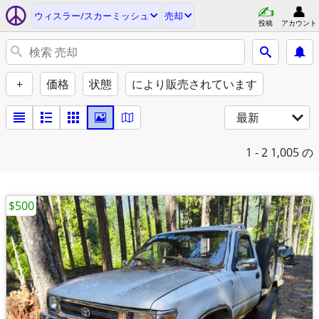
ウィスラー/スカーミッシュ
売却
投稿
アカウント
+
価格
状態
により販売されています
最新
1 - 2
1,005 の
$500