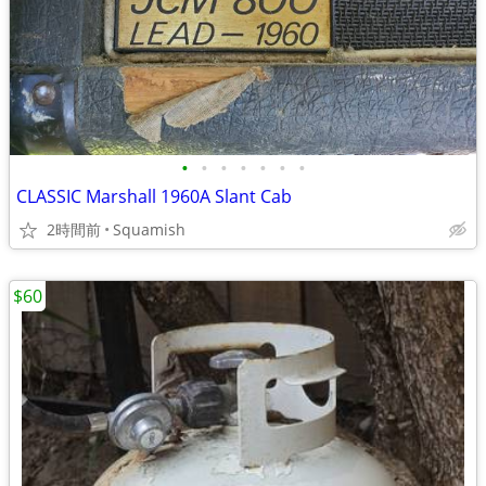
•
•
•
•
•
•
•
CLASSIC Marshall 1960A Slant Cab
2時間前
Squamish
$60