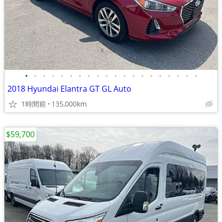
•
•
•
•
•
•
•
•
•
•
•
•
•
•
•
•
•
•
•
•
2018 Hyundai Elantra GT GL Auto
1時間前
135,000km
$59,700