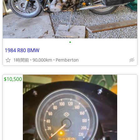
•
1984 R80 BMW
1時間前
90,000km
Pemberton
$10,500