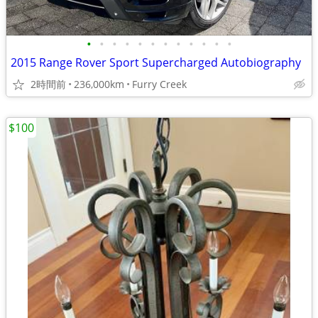
•
•
•
•
•
•
•
•
•
•
•
•
2015 Range Rover Sport Supercharged Autobiography
2時間前
236,000km
Furry Creek
$100