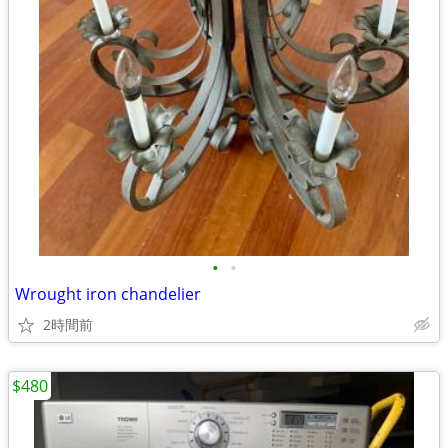
•
•
Wrought iron chandelier
2時間前
$480