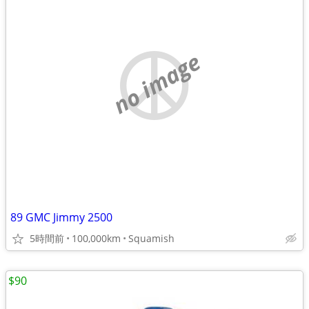
no image
89 GMC Jimmy 2500
5時間前
100,000km
Squamish
$90