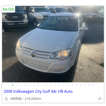
$4,500
•
•
•
•
•
•
•
•
•
•
•
•
•
•
•
•
•
•
•
•
2008 Volkswagen City Golf 4dr HB Auto
4時間前
274,000km