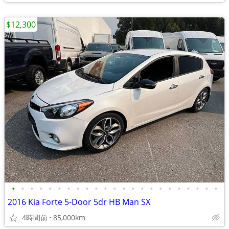
$12,300
•
•
•
•
•
•
•
•
•
•
•
•
•
•
•
•
•
•
•
•
•
•
•
2016 Kia Forte 5-Door 5dr HB Man SX
4時間前
85,000km