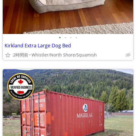
•
•
•
•
Kirkland Extra Large Dog Bed
2時間前
Whistler/North Shore/Squamish