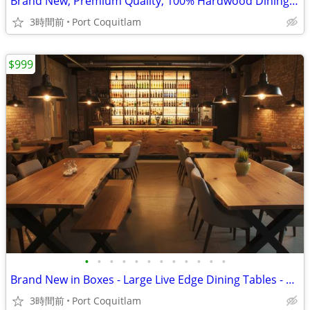
Brand New, Premium Quality, 100% Hardwood Dining Tables
3時間前
Port Coquitlam
$999
•
•
•
•
•
•
•
•
•
•
•
•
Brand New in Boxes - Large Live Edge Dining Tables - Best in BC
3時間前
Port Coquitlam