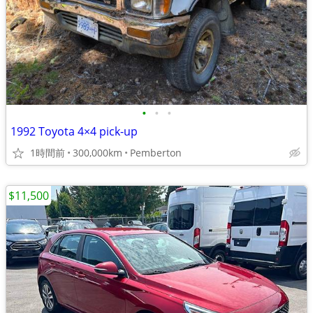
•
•
•
1992 Toyota 4×4 pick-up
1時間前
300,000km
Pemberton
$11,500