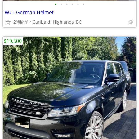
•
•
•
•
•
•
WCL German Helmet
2時間前
Garibaldi Highlands, BC
$19,500