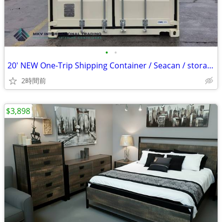
•
•
20' NEW One-Trip Shipping Container / Seacan / storage unit for sale
2時間前
$3,898